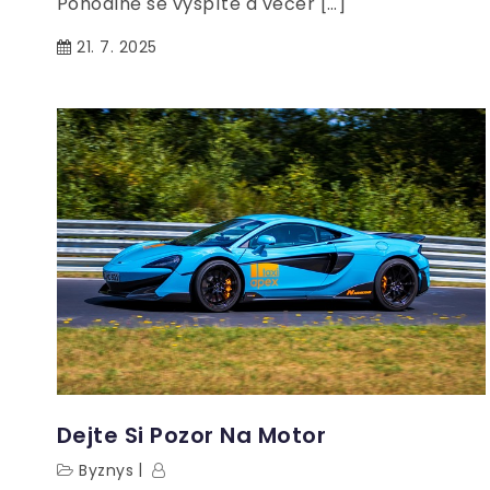
Pohodlně se vyspíte a večer […]
21. 7. 2025
Dejte Si Pozor Na Motor
Byznys