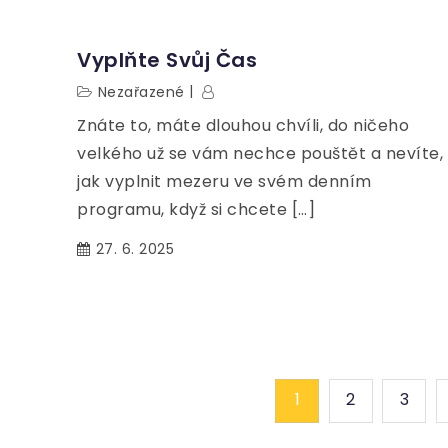
Vyplňte Svůj Čas
Nezařazené
Znáte to, máte dlouhou chvíli, do ničeho
velkého už se vám nechce pouštět a nevíte,
jak vyplnit mezeru ve svém denním
programu, když si chcete […]
27. 6. 2025
Stránkování
1
2
3