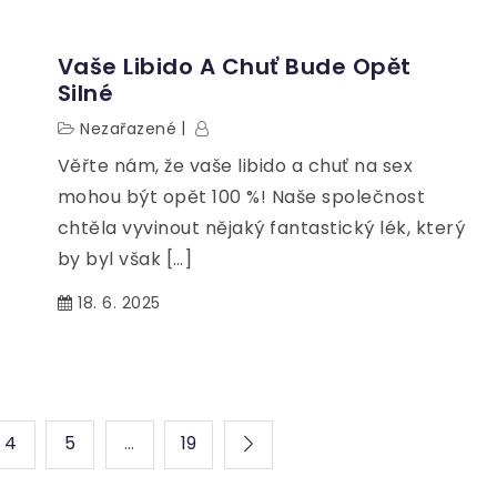
Vaše Libido A Chuť Bude Opět
Silné
Nezařazené
Věřte nám, že vaše libido a chuť na sex
mohou být opět 100 %! Naše společnost
chtěla vyvinout nějaký fantastický lék, který
by byl však […]
18. 6. 2025
4
5
…
19