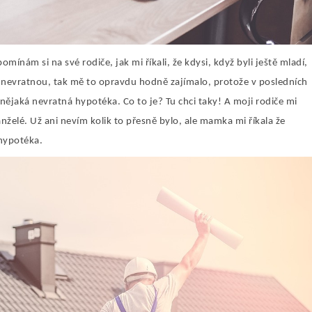
mínám si na své rodiče, jak mi říkali, že kdysi, když byli ještě mladí,
o nevratnou, tak mě to opravdu hodně zajímalo, protože v posledních
 nějaká nevratná hypotéka. Co to je? Tu chci taky! A moji rodiče mi
manželé. Už ani nevím kolik to přesně bylo, ale mamka mi říkala že
 hypotéka.