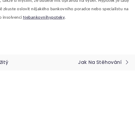
 takže si myslím, že budete mít opravdu na výběr. Hypoték je tady
ně zkuste oslovit nějakého bankovního poradce nebo specialistu na
o insolvenci
Nebankovnihypoteky
.
žitý
Jak Na Stěhování