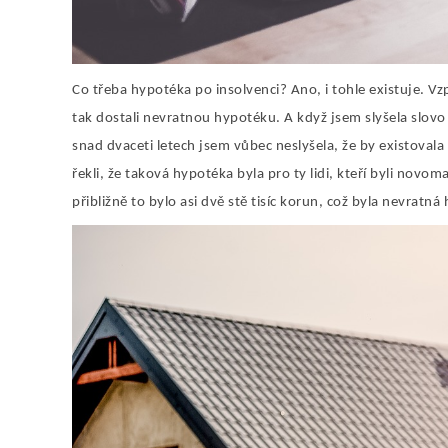
Co třeba hypotéka po insolvenci? Ano, i tohle existuje. Vzpo
tak dostali nevratnou hypotéku. A když jsem slyšela slov
snad dvaceti letech jsem vůbec neslyšela, že by existovala
řekli, že taková hypotéka byla pro ty lidi, kteří byli novo
přibližně to bylo asi dvě stě tisíc korun, což byla nevratná