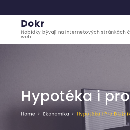
Skip
to
content
Dokr
Nabídky bývají na internetových stránkách čas
web.
Hypotéka i pro
Home
Ekonomika
Hypotéka I Pro Dlužní