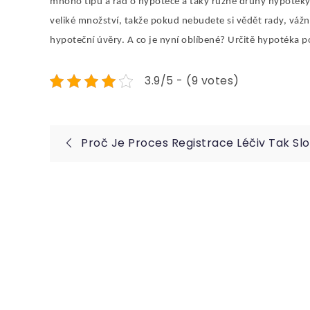
mnoho tipů a rad o hypotéce a taky různé druhy hypotéky,
veliké množství, takže pokud nebudete si vědět rady, váž
hypoteční úvěry. A co je nyní oblíbené? Určitě hypotéka p
3.9/5 - (9 votes)
Navigace
Proč Je Proces Registrace Léčiv Tak Slo
pro
příspěvek