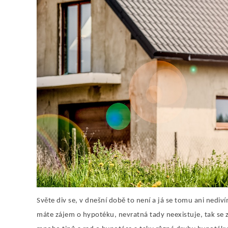
Světe div se, v dnešní době to není a já se tomu ani nediví
máte zájem o hypotéku, nevratná tady neexistuje, tak se