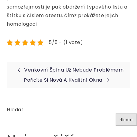
samozřejmostí je pak obdržení typového listu a
štítku s číslem atestu, čímž prokážete jejich
homologaci.
5/5 - (1 vote)
Navigace
Venkovní Špína Už Nebude Problémem
Pořiďte Si Nová A Kvalitní Okna
pro
příspěvek
Hledat
Hledat