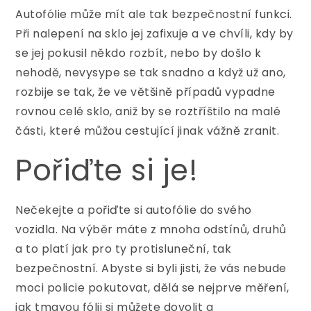
Autofólie může mít ale tak bezpečnostní funkci.
Při nalepení na sklo jej zafixuje a ve chvíli, kdy by
se jej pokusil někdo rozbít, nebo by došlo k
nehodě, nevysype se tak snadno a když už ano,
rozbije se tak, že ve většině případů vypadne
rovnou celé sklo, aniž by se roztříštilo na malé
části, které můžou cestující jinak vážně zranit.
Pořiďte si je!
Nečekejte a pořiďte si
autofólie
do svého
vozidla. Na výběr máte z mnoha odstínů, druhů
a to platí jak pro ty protisluneční, tak
bezpečnostní. Abyste si byli jisti, že vás nebude
moci policie pokutovat, dělá se nejprve měření,
jak tmavou fólii si můžete dovolit a