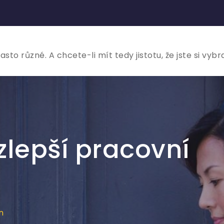
to různé. A chcete-li mít tedy jistotu, že jste si vybr
zlepší pracovní
n