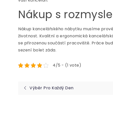
vaší kanceláři.
Nákup s rozmysl
Nákup kancelářského nábytku musíme provést 
životnost. Kvalitní a ergonomická
kancelářská
se přirozenou součástí pracoviště. Práce bude
sezení bolet záda.
4/5 - (1 vote)
Navigace
Výběr Pro Každý Den
pro