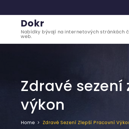
Skip
to
content
Dokr
Nabídky bývají na internetových stránkách čas
web.
Zdravé sezení 
výkon
Home
Zdravé Sezení Zlepší Pracovní Výko