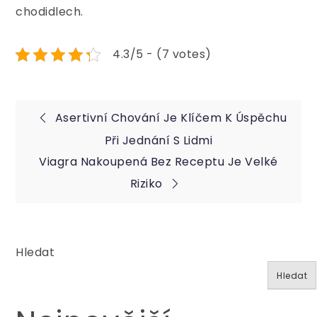
chodidlech.
4.3/5 - (7 votes)
Navigace
Asertivní Chování Je Klíčem K Úspěchu
Při Jednání S Lidmi
pro
Viagra Nakoupená Bez Receptu Je Velké
Riziko
příspěvek
Hledat
Hledat