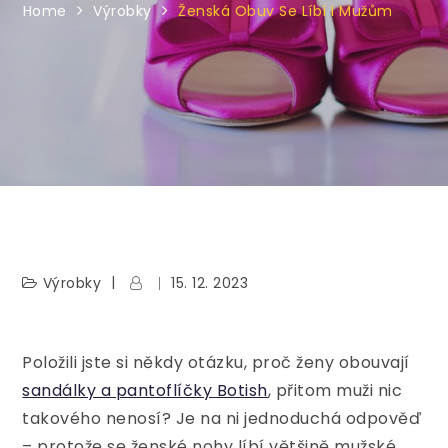
Home
Výrobky
Ženská Obuv Se Líbí I Mužům
Výrobky
15. 12. 2023
Položili jste si někdy otázku, proč ženy obouvají
sandálky a pantoflíčky Botish
, přitom muži nic
takového nenosí? Je na ni jednoduchá odpověď
– protože se ženské nohy líbí většině mužské