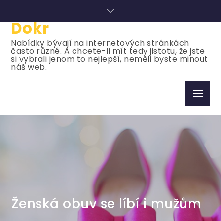
Skip
to
Dokr
content
Nabídky bývají na internetových stránkách
často různé. A chcete-li mít tedy jistotu, že jste
si vybrali jenom to nejlepší, neměli byste minout
náš web.
Menu
Ženská obuv se líbí i mužům