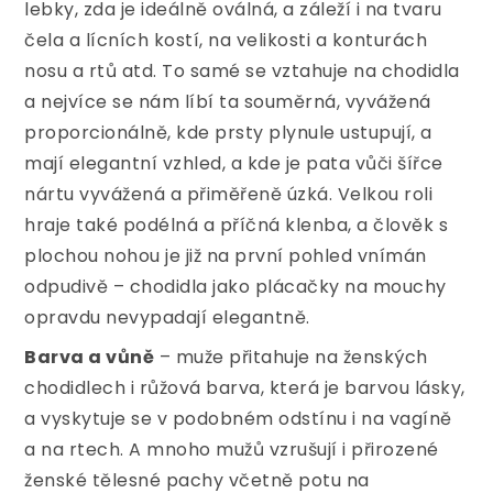
lebky, zda je ideálně oválná, a záleží i na tvaru
čela a lícních kostí, na velikosti a konturách
nosu a rtů atd. To samé se vztahuje na chodidla
a nejvíce se nám líbí ta souměrná, vyvážená
proporcionálně, kde prsty plynule ustupují, a
mají elegantní vzhled, a kde je pata vůči šířce
nártu vyvážená a přiměřeně úzká. Velkou roli
hraje také podélná a příčná klenba, a člověk s
plochou nohou je již na první pohled vnímán
odpudivě – chodidla jako plácačky na mouchy
opravdu nevypadají elegantně.
Barva a vůně
– muže přitahuje na ženských
chodidlech i růžová barva, která je barvou lásky,
a vyskytuje se v podobném odstínu i na vagíně
a na rtech. A mnoho mužů vzrušují i přirozené
ženské tělesné pachy včetně potu na