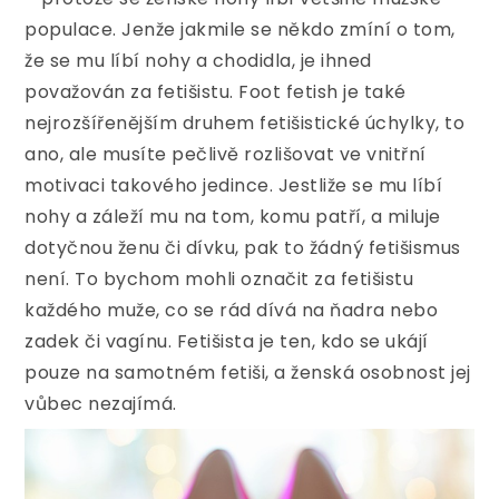
populace. Jenže jakmile se někdo zmíní o tom,
že se mu líbí nohy a chodidla, je ihned
považován za fetišistu. Foot fetish je také
nejrozšířenějším druhem fetišistické úchylky, to
ano, ale musíte pečlivě rozlišovat ve vnitřní
motivaci takového jedince. Jestliže se mu líbí
nohy a záleží mu na tom, komu patří, a miluje
dotyčnou ženu či dívku, pak to žádný fetišismus
není. To bychom mohli označit za fetišistu
každého muže, co se rád dívá na ňadra nebo
zadek či vagínu. Fetišista je ten, kdo se ukájí
pouze na samotném fetiši, a ženská osobnost jej
vůbec nezajímá.