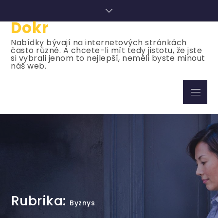
Skip
to
Dokr
content
Nabídky bývají na internetových stránkách
často různé. A chcete-li mít tedy jistotu, že jste
si vybrali jenom to nejlepší, neměli byste minout
náš web.
Menu
Rubrika:
Byznys