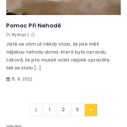
Pomoc Při Nehodě
Byznys
Jistě se vám už někdy stalo, že jste měli
nějakou nehodu doma, která byla opravdu
taková, že jste museli volat nějaké opraváře.
Mě se stalo […]
15. 8. 2022
Stránkování
1
2
3
4
příspěvků
Hledat