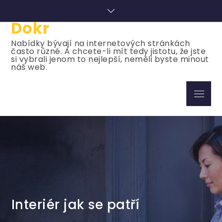
Skip
to
Dokr
content
Nabídky bývají na internetových stránkách
často různé. A chcete-li mít tedy jistotu, že jste
si vybrali jenom to nejlepší, neměli byste minout
náš web.
Menu
Interiér jak se patří