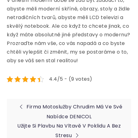
V dnešní moderní době se zdá být žádoucí to,
abyste měli moderní skříně, obrazy, stoly a židle
netradičních tvarů, abyste měli LCD televizi a
skvělý notebook. Ale co když to chcete jinak, co
když máte absolutně jiné představy o modernu?
Prozraďte nám vše, co vás napadá a co byste
chtěli vylepšit či změnit, my se postaráme o to,
aby se váš sen stal realitou!
4.4/5 - (9 votes)
Navigace
Firma Motoslužby Chrudim Má Ve Své
Nabídce DENICOL
pro
Užijte Si Plavbu Na Vltavě V Poklidu A Bez
Stresu