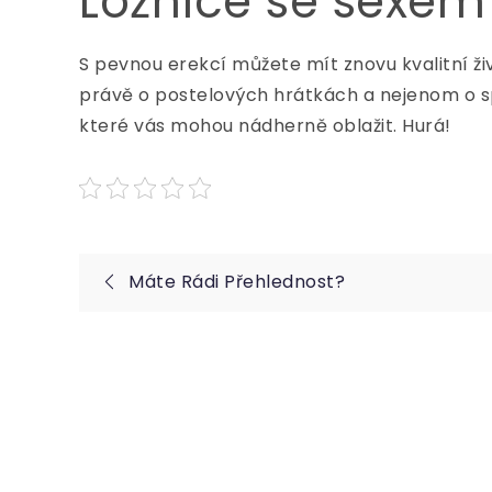
Ložnice se sexem
S pevnou
erekcí
můžete mít znovu kvalitní život
právě o postelových hrátkách a nejenom o sp
které vás mohou nádherně oblažit. Hurá!
Navigace
Máte Rádi Přehlednost?
pro
příspěvek