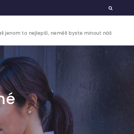
ali jenom to nejlepší, neměli byste minout náš
né