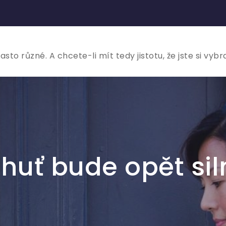
to různé. A chcete-li mít tedy jistotu, že jste si vybr
chuť bude opět sil