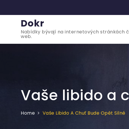
Skip
to
content
Dokr
Nabídky bývají na internetových stránkách čas
web.
Vaše libido a 
Home
Vaše Libido A Chuť Bude Opět Silné