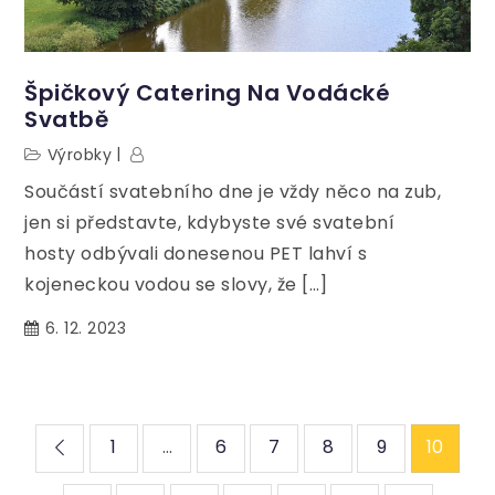
Špičkový Catering Na Vodácké
Svatbě
Výrobky
Součástí svatebního dne je vždy něco na zub,
jen si představte, kdybyste své svatební
hosty odbývali donesenou PET lahví s
kojeneckou vodou se slovy, že […]
6. 12. 2023
Stránkování
1
…
6
7
8
9
10