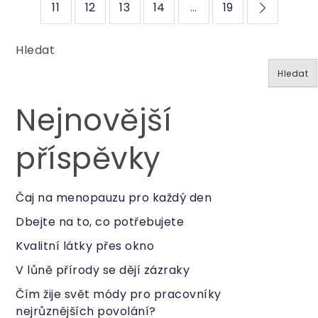
příspěvků
11
12
13
14
…
19
Hledat
Hledat
Nejnovější
příspěvky
Čaj na menopauzu pro každý den
Dbejte na to, co potřebujete
Kvalitní látky přes okno
V lůně přírody se dějí zázraky
Čím žije svět módy pro pracovníky
nejrůznějších povolání?